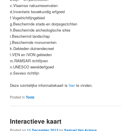
c.
Vlaamse natuurreservaten
d.
Inventaris bouwkundig erfgoed
f.
Vogelrichtlijngebied
g.
Beschermde stads-en dorpsgezichten
h.
Beschermde archeologische sites
i.
Beschermd landschap
j.
Beschermde monumenten
k.
Gebieden duinendecreet
l.
VEN en IVON gebieden
m.
RAMSAR richtlijnen
n.
UNESCO werelderfgoed
o.
Seveso richtlijn
Deze ruimtelijke informatiekaart is
hier
te vinden.
Posted in
Tools
Interactieve kaart
Posted on
11 December 2013
by
Samuel Van Ackere