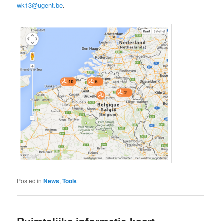
wk13@ugent.be
.
Posted in
News
,
Tools