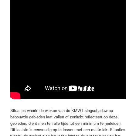
Situaties waarin de wieken van de KMWT slagschaduw op
bebouwde gebieden laat vallen of zonlicht reflecteert op deze
gebieden, dient men ten alle tijde tot een minimum te herleiden.
Dit laatste is eenvoudig op te lossen met een matte lak. Situaties
waarbij de wieken zich bevinden binnen de directe weg van het