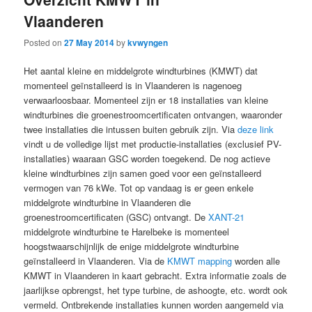
Vlaanderen
Posted on
27 May 2014
by
kvwyngen
Het aantal kleine en middelgrote windturbines (KMWT) dat
momenteel geïnstalleerd is in Vlaanderen is nagenoeg
verwaarloosbaar. Momenteel zijn er 18 installaties van kleine
windturbines die groenestroomcertificaten ontvangen, waaronder
twee installaties die intussen buiten gebruik zijn. Via
deze link
vindt u de volledige lijst met productie-installaties (exclusief PV-
installaties) waaraan GSC worden toegekend. De nog actieve
kleine windturbines zijn samen goed voor een geïnstalleerd
vermogen van 76 kWe. Tot op vandaag is er geen enkele
middelgrote windturbine in Vlaanderen die
groenestroomcertificaten (GSC) ontvangt. De
XANT-21
middelgrote windturbine te Harelbeke is momenteel
hoogstwaarschijnlijk de enige middelgrote windturbine
geïnstalleerd in Vlaanderen. Via de
KMWT mapping
worden alle
KMWT in Vlaanderen in kaart gebracht. Extra informatie zoals de
jaarlijkse opbrengst, het type turbine, de ashoogte, etc. wordt ook
vermeld. Ontbrekende installaties kunnen worden aangemeld via