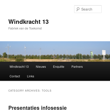
Sear
Windkracht 13
Fabriek van de Toekomst
Main
Windkracht 13
Nieuws
Enquête
Partners
Skip
Skip
menu
Contact
Links
to
to
primary
secondary
CATEGORY ARCHIVES:
TOOLS
content
content
Presentaties infosessie