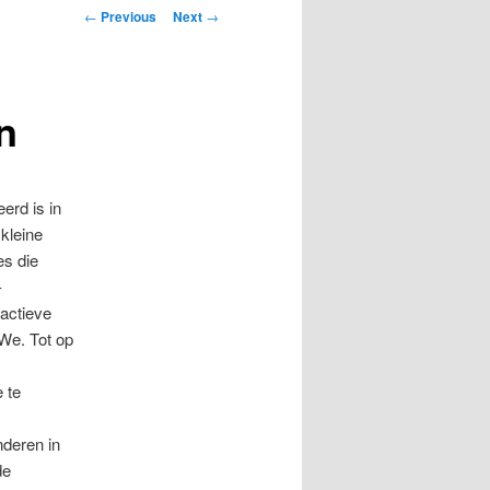
Post
←
Previous
Next
→
navigation
n
erd is in
kleine
es die
-
 actieve
We. Tot op
 te
deren in
de