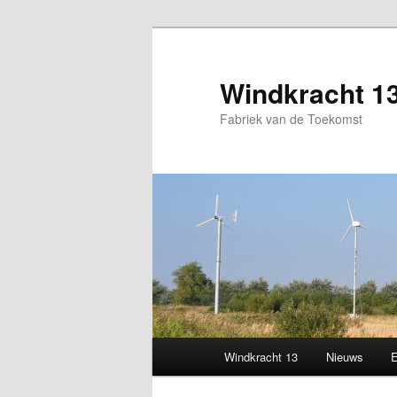
Windkracht 1
Fabriek van de Toekomst
Main
Windkracht 13
Nieuws
Skip
menu