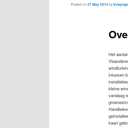
to
Posted on
27 May 2014
by
kvwynge
primary
Ove
content
Het aantal
Vlaanderen
windturbin
intussen b
installati
kleine win
vandaag is
groenestr
Harelbeke 
geïnstalle
kaart gebr