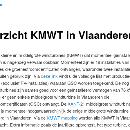
n
rzicht KMWT in Vlaandere
 kleine en middelgrote windturbines (KMWT) dat momenteel geïnstalle
 is nagenoeg verwaarloosbaar. Momenteel zijn er 18 installaties van 
es die groenestroomcertificaten ontvangen, waaronder twee installati
uiten gebruik zijn. Via
deze link
vindt u de volledige lijst met productie
es (exclusief PV-installaties) waaraan GSC worden toegekend. De nog
dturbines zijn samen goed voor een geïnstalleerd vermogen van 76 k
 er geen enkele middelgrote windturbine in Vlaanderen die
oomcertificaten (GSC) ontvangt. De
XANT-21
middelgrote windturbine
is momenteel hoogstwaarschijnlijk de enige middelgrote windturbine
erd in Vlaanderen. Via de
KMWT mapping
worden alle KMWT in Vlaan
acht. Extra informatie zoals de jaarlijkse opbrengst, het type turbine, 