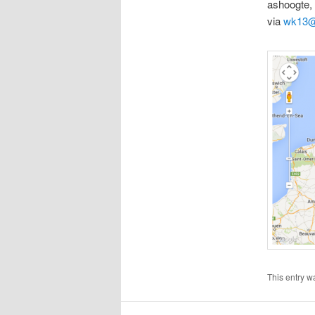
ashoogte,
via
wk13@
This entry w