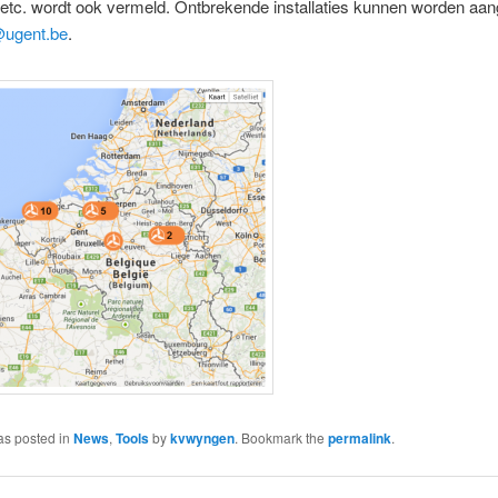
 etc. wordt ook vermeld. Ontbrekende installaties kunnen worden aa
ugent.be
.
as posted in
News
,
Tools
by
kvwyngen
. Bookmark the
permalink
.