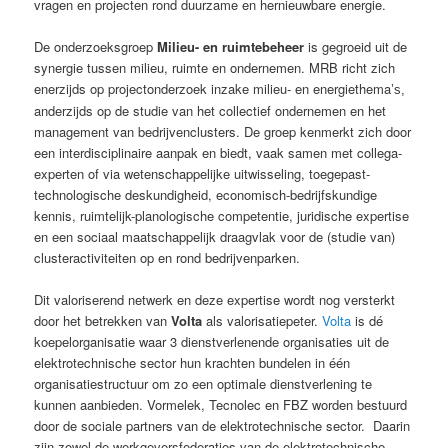
vragen en projecten rond duurzame en hernieuwbare energie.
De onderzoeksgroep
Milieu- en ruimtebeheer
is gegroeid uit de
synergie tussen milieu, ruimte en ondernemen. MRB richt zich
enerzijds op projectonderzoek inzake milieu- en energiethema
’s
,
anderzijds op de studie van het collectief ondernemen en het
management van bedrijvenclusters. De groep kenmerkt zich door
een interdisciplinaire aanpak en biedt, vaak samen met collega-
experten of via wetenschappelijke uitwisseling, toegepast-
technologische deskundigheid, economisch-bedrijfskundige
kennis, ruimtelijk-planologische competentie, juridische expertise
en een sociaal maatschappelijk draagvlak voor de (studie van)
clusteractiviteiten op en rond bedrijvenparken.
Dit valoriserend netwerk en deze expertise wordt nog versterkt
door het betrekken van
Volta
als valorisatiepeter.
Volta
is
dé
koepelorganisatie waar 3 dienstverlenende organisaties uit de
elektrotechnische sector hun krachten bundelen in één
organisatiestructuur om zo een optimale dienstverlening te
kunnen aanbieden.
Vormelek, Tecnolec en FBZ worden bestuurd
door de sociale partners van de elektrotechnische sector. Daarin
zijn zowel de werkgeversfederaties van de elektrotechnische