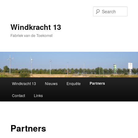
Sear
Windkracht 13
Fabriek van de Toekomst
Main
Partners
Windkracht 13
Nieuws
Enquête
Skip
menu
Contact
Links
to
primary
content
Partners