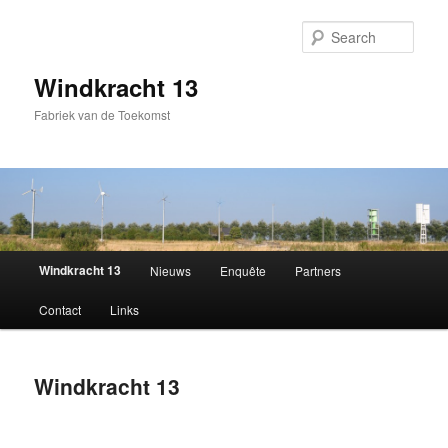
Sear
Windkracht 13
Fabriek van de Toekomst
Main
Windkracht 13
Nieuws
Enquête
Partners
Skip
menu
Contact
Links
to
primary
Windkracht 13
content