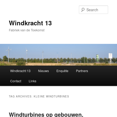
Sear
Windkracht 13
Fabriek van de Toekomst
Main
Windkracht 13
Nieuws
Enquête
Partners
Skip
Skip
menu
Contact
Links
to
to
primary
secondary
TAG ARCHIVES:
KLEINE WINDTURBINES
content
content
Windturbines op gebouwen,