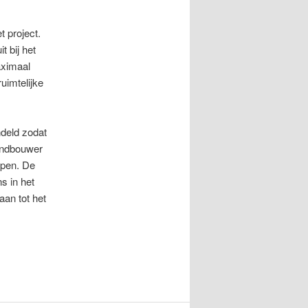
t project.
 bij het
aximaal
uimtelijke
deld zodat
landbouwer
open. De
s in het
aan tot het