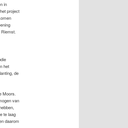
n in
het project
 komen
eening
n Riemst.
udie
an het
lanting, de
ge Moors.
rmogen van
 hebben,
 te laag
den daarom