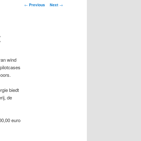
Post
←
Previous
Next
→
navigation
t
van wind
pilotcases
oors.
rgie biedt
ij, de
00,00 euro