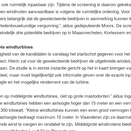
ook ruimtelijk inpasbaar zijn. Tijdens de screening is daarom gekeke
en windmolen aanvaardbaar is volgens de ruimtelijke ordening. Voor 
ers belangrijk dat de geselecteerde bedrijven in aanmerking kunnen
stedenbouwkundige vergunning.”, aldus gedeputeerde Moors. De scr
teindelijk drie potentiële bedrijven op in Maasmechelen, Kortessem e
te windturbines
gheid van de kandidaten is vandaag het startschot gegeven voor het
ject. Hierin zal voor de geselecteerde bedrijven de uitgebreide windst
taan. De studie is in eerste instantie gericht op het in kaart brengen v
ieel, maar moet tegelijkertijd ook informatie geven over de exacte inp
gte en het mogelijke rendement van de turbine.
 op middelgrote windturbines, niet op grote mastodonten.” aldus In
te windturbines hebben een ashoogte hoger dan 15 meter en een ve
00 kilowatt. “Kleine windturbines kunnen een even groot vermogen
ashoogte bedraagt maximum 15 meter. In Vlaanderen zijn ze daarmee
nde wind te vangen en rendabel te zijn. Middelgrote windmolens bie
mogelijkheden.”, vult Elvie Plevoets aan.