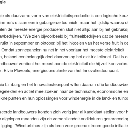
gie
e als duurzame vorm van elektriciteitsproductie is een logische keu
 immers stilaan een ingeburgerde techniek, maar het tijdstip waarop d
en de meeste energie produceren sluit niet altijd aan bij het gebruiks
wbedrijven. “We zien bijvoorbeeld bij fruitteeltbedrijven dat de meest
ruikt in september en oktober, bij het inkoelen van het verse fruit in d
. Omdat zonnepanelen nu net in het voorjaar het meeste elektriciteit
, belandt een belangrijk deel daarvan op het elektriciteitsnet. Dat is 
ndbouwer verdient het meest aan de elektriciteit die hij zelf kan verbru
jkt Elvie Plevoets, energieconsulente van het Innovatiesteunpunt.
ie Limburg en het Innovatiesteunpunt willen daarom drie landbouwbe
begeleiden en actief mee zoeken naar de technische, economische en
e knelpunten en hun oplossingen voor windenergie in de land- en tuinb
eerde landbouwers konden zich vorig jaar al kandidaat stellen voor 
e afgelopen maanden zijn de verschillende kandidaturen gescreend o
e ligging. “Windturbines zijn als bron voor groene stroom goede initiat