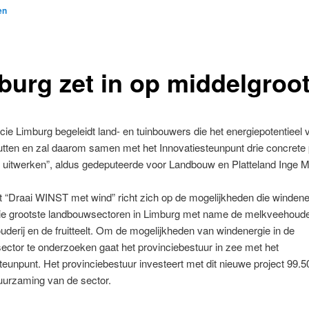
en
burg zet in op middelgroo
cie Limburg begeleidt land- en tuinbouwers die het energiepotentieel 
utten en zal daarom samen met het Innovatiesteunpunt drie concrete 
 uitwerken”, aldus gedeputeerde voor Landbouw en Platteland Inge M
t “Draai WINST met wind” richt zich op de mogelijkheden die windene
rie grootste landbouwsectoren in Limburg met name de melkveehouder
derij en de fruitteelt. Om de mogelijkheden van windenergie in de
ctor te onderzoeken gaat het provinciebestuur in zee met het
teunpunt. Het provinciebestuur investeert met dit nieuwe project 99.5
uurzaming van de sector.