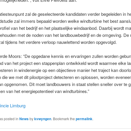
tiesteunpunt zal de geselecteerde kandidaten verder begeleiden in he
studie zal immers bepaald worden welke windturbine het best aansluit
rofiel van het bedrijf en het plaatselijke windaanbod. Daarbij wordt m
ehouden met de noden van het landbouwbedrijf en de omgeving. De r
 zal tijdens het verdere verloop nauwlettend worden opgevolgd.
rde Moors: “De opgedane kennis en ervaringen zullen worden gebun
nd van het project een stappenplan ontwikkeld wordt waarmee elke 
vesteren in windenergie op een objectieve manier het traject kan doorl
 die we met dit pilootproject detecteren en oplossen, worden eveneen
n opgenomen. Dit moet landbouwers in staat stellen sneller over te g
n van het energiepotentieel van windturbines.”
incie Limburg
as posted in
News
by
kvwyngen
. Bookmark the
permalink
.