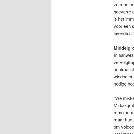
ze moeten 
hoeverre e
is het imm
voor een 
leverde ui
Middelgro
In aanwezi
vervolgtra
centraal s
windpotent
nodige hoo
“We mikken
Middelgro
maximum 3
maar hun 
om voldoe
veel meer 