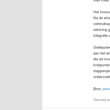
Het Innova
Na de wind
verbruiksp
rekening g
integratie
Gedeputee
aan het ei
die wil in
knelpunten
stappenpla
onderzoeke
Bron:
prov
This entry w