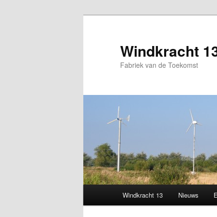
Windkracht 1
Fabriek van de Toekomst
Main
Windkracht 13
Nieuws
Skip
menu