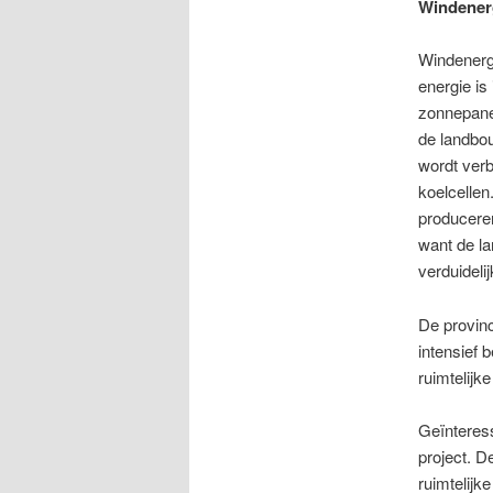
Windener
Windenergi
energie is
zonnepanel
de landbou
wordt verb
koelcellen
produceren
want de la
verduideli
De provinc
intensief 
ruimtelijk
Geïnteress
project. D
ruimtelijk