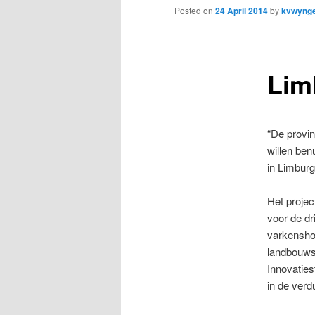
to
Posted on
24 April 2014
by
kvwyng
primary
Lim
content
“De provin
willen ben
in Limburg
Het projec
voor de d
varkenshou
landbouwse
Innovaties
in de verd