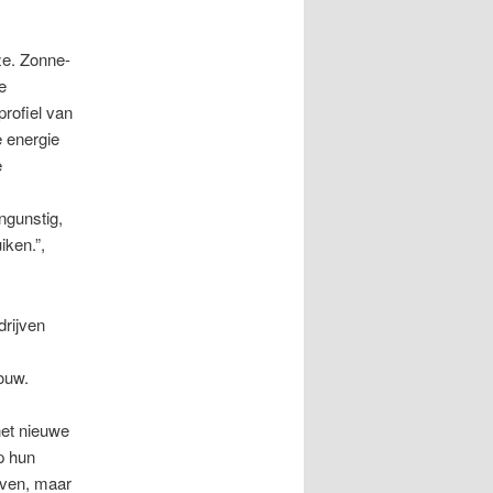
ze. Zonne-
e
profiel van
e energie
e
ongunstig,
iken.”,
drijven
ouw.
het nieuwe
p hun
ieven, maar